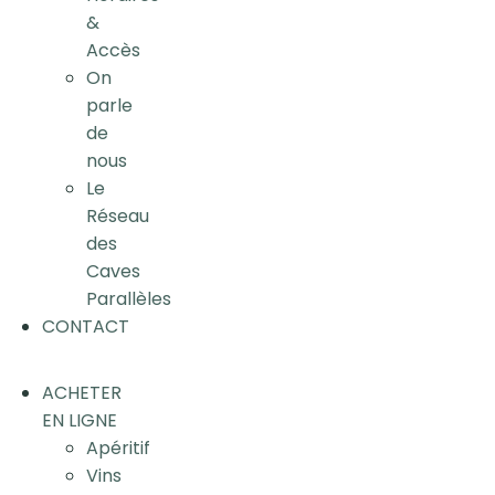
&
Accès
On
parle
de
nous
Le
Réseau
des
Caves
Parallèles
CONTACT
ACHETER
EN LIGNE
Apéritif
Vins