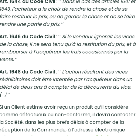
Art. 1644 du Code Civil
: ’’
Dans le cas des articles 1641 et
1643, l’acheteur a le choix de rendre la chose et de se
faire restituer le prix, ou de garder la chose et de se faire
rendre une partie du prix.
’’
Art. 1646 du Code Civil
: ’’
Si le vendeur ignorait les vices
de la chose, il ne sera tenu qu’à la restitution du prix, et à
rembourser à l’acquéreur les frais occasionnés par la
vente
. ’’
Art. 1648 du Code Civil
: ’’
L’action résultant des vices
rédhibitoires doit être intentée par l’acquéreur dans un
délai de deux ans à compter de la découverte du vice.
(…)
’’
Si un Client estime avoir reçu un produit qu’il considère
comme défectueux ou non-conforme, il devra contacter
la Société, dans les plus brefs délais à compter de la
réception de la Commande, à l’adresse électronique