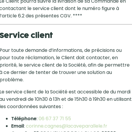
Le Client pourra suivre la livraison de sa Commande en
contactant le service client dont le numéro figure à
l’article 6.2 des présentes CGV. ****
Service client
Pour toute demande d’informations, de précisions ou
pour toute réclamation, le Client doit contacter, en
priorité, le service client de la Société, afin de permettre
à ce dernier de tenter de trouver une solution au
problème.
Le service client de la Société est accessible de du mardi
au vendredi de 10h30 à 13h et de 15h30 à 19h30 en utilisant
les coordonnées suivantes :
Téléphone
:
06 67 37 71 55
Email
:
corinne.cagnes@lacaveparallele.fr