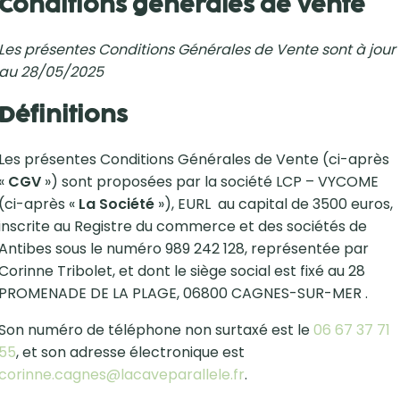
Conditions générales de Vente
Les présentes Conditions Générales de Vente sont à jour
au 28/05/2025
Définitions
Les présentes Conditions Générales de Vente (ci-après
«
CGV
») sont proposées par la société LCP – VYCOME
(ci-après «
La
Société
»), EURL au capital de 3500 euros,
inscrite au Registre du commerce et des sociétés de
Antibes sous le numéro 989 242 128, représentée par
Corinne Tribolet, et dont le siège social est fixé au 28
PROMENADE DE LA PLAGE, 06800 CAGNES-SUR-MER .
Son numéro de téléphone non surtaxé est le
06 67 37 71
55
, et son adresse électronique est
corinne.cagnes@lacaveparallele.fr
.